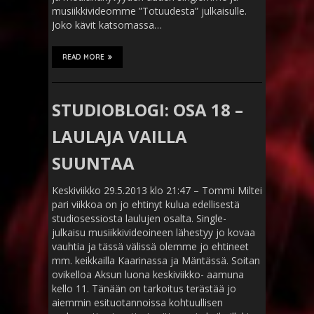
musiikkivideomme ”Totuudesta” julkaisulle.
Joko kävit katsomassa…
READ MORE
STUDIOBLOGI: OSA 18 –
LAULAJA VAILLA
SUUNTAA
Keskiviikko 29.5.2013 klo 21:47 – Tommi Miltei
pari viikkoa on jo ehtinyt kulua edellisestä
studiosessiosta laulujen osalta. Single-
julkaisu musiikkivideoineen lähestyy jo kovaa
vauhtia ja tässä välissä olemme jo ehtineet
mm. keikkailla Kaarinassa ja Mäntässä. Soitan
ovikelloa Aksun luona keskiviikko- aamuna
kello 11. Tänään on tarkoitus terästää jo
aiemmin esituotannoissa kohtuullisen