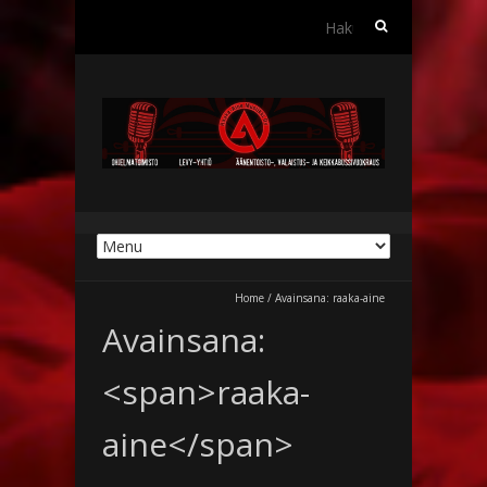
Haku:
Home
/
Avainsana:
raaka-aine
Avainsana:
<span>raaka-
aine</span>