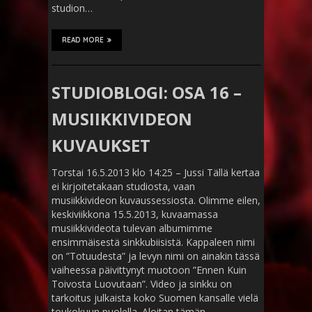
studion…
READ MORE
STUDIOBLOGI: OSA 16 –
MUSIIKKIVIDEON
KUVAUKSET
Torstai 16.5.2013 klo 14:25 – Jussi Tällä kertaa
ei kirjoitetakaan studiosta, vaan
musiikkivideon kuvaussessiosta. Olimme eilen,
keskiviikkona 15.5.2013, kuvaamassa
musiikkivideota tulevan albumimme
ensimmäisestä sinkkubiisistä. Kappaleen nimi
on ”Totuudesta” ja levyn nimi on ainakin tässä
vaiheessa päivittynyt muotoon ”Ennen Kuin
Toivosta Luovutaan”. Video ja sinkku on
tarkoitus julkaista koko Suomen kansalle vielä
toukokuun puolella. Aloitan tämän