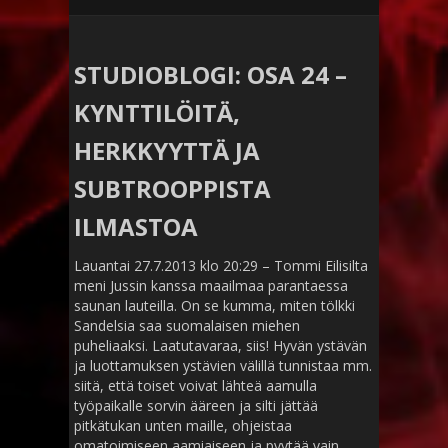
STUDIOBLOGI: OSA 24 –
KYNTTILÖITÄ,
HERKKYYTTÄ JA
SUBTROOPPISTA
ILMASTOA
Lauantai 27.7.2013 klo 20:29 – Tommi Eilisilta
meni Jussin kanssa maailmaa parantaessa
saunan lauteilla. On se kumma, miten tölkki
Sandelsia saa suomalaisen miehen
puheliaaksi. Laatutavaraa, siis! Hyvän ystävän
ja luottamuksen ystävien välillä tunnistaa mm.
siitä, että toiset voivat lähteä aamulla
työpaikalle sorvin ääreen ja silti jättää
pitkätukan unten maille, ohjeistaa
omatoimiseen aamiaiseen ja pyytää vain