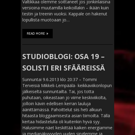
Valtikkaa olemme soittaneet jos jonkinlaisina
versioina muutamilla keikoillakin – ikään kuin
testin ja treenin vuoksi. Kappale on hakenut
lopullista muotoaan jo…
READ MORE
STUDIOBLOGI: OSA 19 –
SOLISTI ERI SFÄÄREISSÄ
Sunnuntai 9.6.2013 klo 20:37 – Tommi
Terveisiä Mikkeli-Lempäälä- keikkaviikonlopun
jälkeiseltä sunnuntailta. Tai, jos totta
puhutaan, oikeastaan jo viime keskiviikolta,
jolloin kävin edellisen kerran lauluja
äänittämässä. Pahoittelut siis heti alkuun
hitaasta bloggaamisesta asian tiimoilta. Tällä
kertaa hidastelulla oli kuitenkin hyvä syy.
Halusimme näet keskittää kaiken energiamme
ja medianäkyvyyden uuden singlemme ja