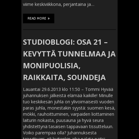
viime keskiviikkona, perjantaina ja…
READ MORE
STUDIOBLOGI: OSA 21 –
KEVYTTÄ TUNNELMAA JA
MONIPUOLISIA,
RAIKKAITA, SOUNDEJA
Lauantai 29.6.2013 klo 11:50 – Tommi Hyvää
juhannuksen jälkeistä elämää kaikille! Minulle
tuo keskikesän juhla on ylivoimaisesti vuoden
paras juhla, monestakin syystä: suomen kesä,
mökki, rauhoittuminen, varpaiden liottaminen
laiturin nokasta, puusauna ja hyvä seura
yhdistettynä tasaisen tappavaan tissutteluun.
Voiko parempaa olla? Juhannuksesta
toivuttuani, oli kuitenkin aika palata paitsi