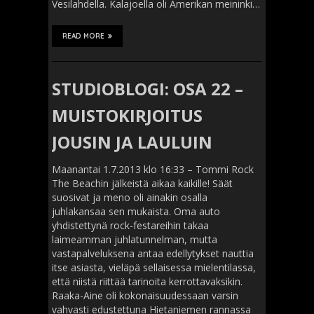
Vesilahdella. Kalajoella oli Amerikan meininki…
READ MORE
STUDIOBLOGI: OSA 22 –
MUISTOKIRJOITUS
JOUSIN JA LAULUIN
Maanantai 1.7.2013 klo 16:33 – Tommi Rock
The Beachin jälkeistä aikaa kaikille! Säät
suosivat ja meno oli ainakin osalla
juhlakansaa sen mukaista. Oma auto
yhdistettynä rock-festareihin takaa
laimeamman juhlatunnelman, mutta
vastapalveluksena antaa edellytykset nauttia
itse asiasta, vieläpä sellaisessa mielentilassa,
että niistä riittää tarinoita kerrottavaksikin.
Raaka-Aine oli kokonaisuudessaan varsin
vahvasti edustettuna Hietaniemen rannassa