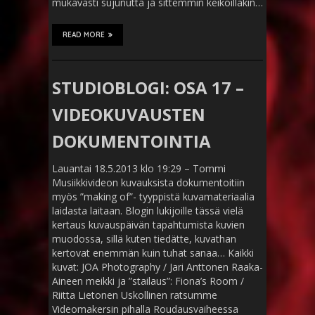
mukavasti sujunutta ja sittemmin keikoillakin…
READ MORE
STUDIOBLOGI: OSA 17 –
VIDEOKUVAUSTEN
DOKUMENTOINTIA
Lauantai 18.5.2013 klo 19:29 – Tommi
Musiikkivideon kuvauksista dokumentoitiin
myös ”making of”- tyyppistä kuvamateriaalia
laidasta laitaan. Blogin lukijoille tässä vielä
kertaus kuvauspäivän tapahtumista kuvien
muodossa, sillä kuten tiedätte, kuvathan
kertovat enemmän kuin tuhat sanaa… Kaikki
kuvat: JOA Photography / Jari Anttonen Raaka-
Aineen meikki ja ”stailaus”: Fiona’s Room /
Riitta Lietonen Uskollinen ratsumme
Videomakersin pihalla Roudausvaiheessa