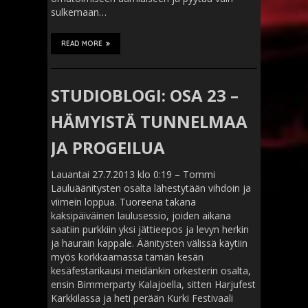
sulkemaan…
READ MORE
STUDIOBLOGI: OSA 23 –
HÄMYISTÄ TUNNELMAA
JA PROGEILUA
Lauantai 27.7.2013 klo 0:19 – Tommi
Lauluäänitysten osalta lähestytään vihdoin ja
viimein loppua. Tuoreena takana
kaksipäiväinen laulusessio, joiden aikana
saatiin purkkiin yksi jättieepos ja levyn herkin
ja haurain kappale. Äänitysten välissä käytiin
myös korkkaamassa tämän kesän
kesäfestarikausi meidänkin orkesterin osalta,
ensin Bimmerparty Kalajoella, sitten Harjufest
Karkkilassa ja heti perään Kurki Festivaali