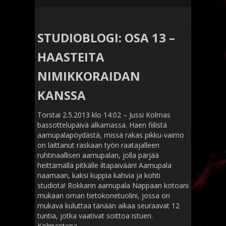
STUDIOBLOGI: OSA 13 –
HAASTEITA
NIMIKKORAIDAN
KANSSA
Torstai 2.5.2013 klo 14:02 – Jussi Kolmas
bassottelupäivä alkamassa. Haen fiilistä
aamupalapöydästä, missä rakas pikku-vaimo
on laittanut raskaan työn raatajalleen
ruhtinaallisen aamupalan, jolla pärjää
heittämällä pitkälle iltapäivään! Aamupala
naamaan, kaksi kuppia kahvia ja kohti
studiota! Rokkarin aamupala Nappaan kotoani
mukaan oman tietokonetuolini, jossa on
mukava kuluttaa tänään aikaa seuraavat 12
tuntia, jotka vaativat soittoa istuen.
Kolmantena…