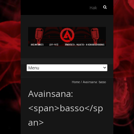
Haku:
Home
/
Avainsana:
basso
Avainsana:
<span>basso</sp
an>