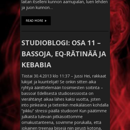
laitan itselleni kunnon aamupalan, luen lehden
ja juon kunnon…
READ MORE
STUDIOBLOGI: OSA 11 –
BASSOJA, EQ-RÄTINÄÄ JA
KEBABIA
Tiistai 30.4.2013 klo 11:37 – Jussi Hei, rakkaat
lukijat ja kuuntelijat! Se onkin sitten aika
ryhtyä äänittelemään tosimiesten soitinta –
bassoa! Edellisestä studiosessiosta on
vierähtänyt aikaa lähes kaksi vuotta, joten
into pinkeänä ja tietenkin meikäläisen kohdalla
”pikku” stressi päällä studioon! Kun päätimme
julkaista tulevan pitkäsoittomme
omakustanteena, sovimme porukalla, että
jokainen treenaa biisejä niin pirusti kotona,