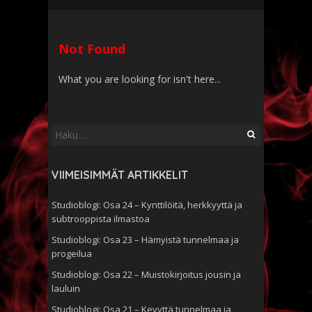
Not Found
What you are looking for isn't here...
Haku:
VIIMEISIMMÄT ARTIKKELIT
Studioblogi: Osa 24 – Kynttilöitä, herkkyyttä ja
subtrooppista ilmastoa
Studioblogi: Osa 23 – Hämyistä tunnelmaa ja
progeilua
Studioblogi: Osa 22 – Muistokirjoitus jousin ja
lauluin
Studioblogi: Osa 21 – Kevyttä tunnelmaa ja