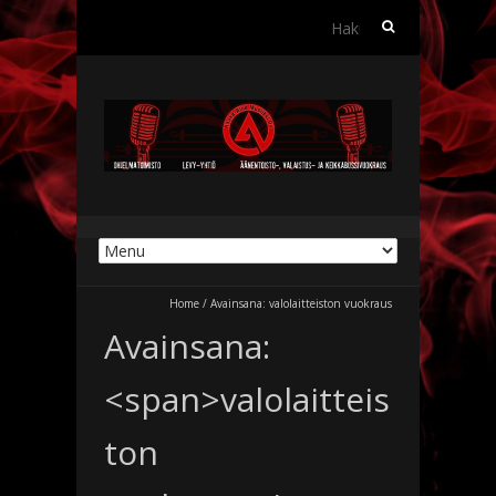
Haku:
Home
/
Avainsana:
valolaitteiston vuokraus
Avainsana:
<span>valolaitteis
ton